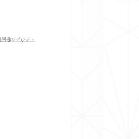
せ満開😆✨ぜひチェ