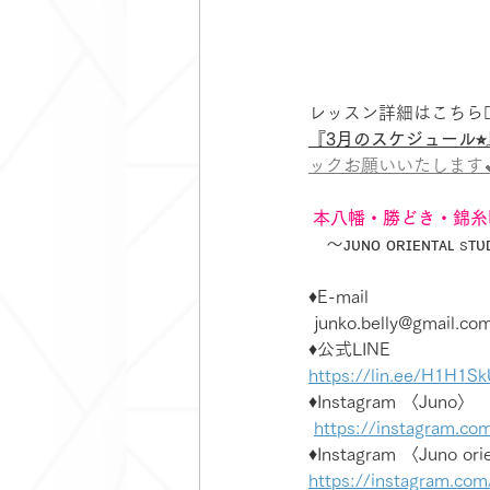
レッスン詳細はこちら💁‍
『3月のスケジュール⭐︎
ックお願いいたします💕〜
本八幡・勝どき・錦糸
　〜ᴊᴜɴᴏ ᴏʀɪᴇɴᴛᴀʟ sᴛ
♦️E-mail
junko.belly@gmail.co
♦️公式LINE
https://lin.ee/H1H1S
♦️Instagram 〈Juno〉
https://instagram.com
♦️Instagram 〈Juno ori
https://instagram.co