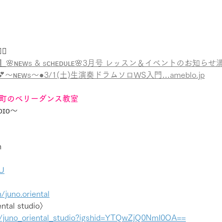
♀️
』
🌸ɴᴇᴡs & sᴄʜᴇᴅᴜʟᴇ🌸3月号 レッスン＆イベントのお知ら
ɴᴇᴡs〜●3/1(土)生演奏ドラムソロWS入門…ameblo.jp
町のベリーダンス教室
ᴜᴅɪᴏ〜
m
kU
/juno.oriental
ental studio〉
m/juno_oriental_studio?igshid=YTQwZjQ0NmI0OA==