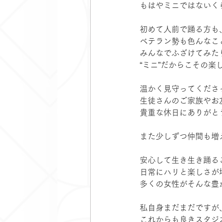
もはやミニではないくらい❤️‍🔥
初めて人前で踊る方も
ベテラン勢も色んなこ
みんなでふざけてみた
“ミニ”だからこその楽
温かく見守ってくださ
生徒さんのご家族やお
貴重な休日にありがと
また少しずつ仲間も増
安心して生き生き踊る
日常にハリと楽しさが
多くの女性がそんな豊
私自身まだまだですが
これからも良きスタジ