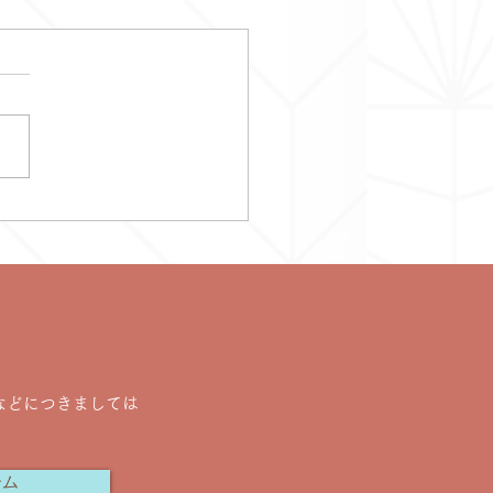
1✴︎サマーハフラ開催✴︎
などにつきましては
。
ーム