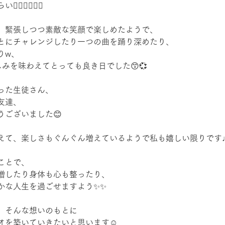
❤️‍🔥❤️‍🔥
、緊張しつつ素敵な笑顔で楽しめたようで、
とにチャレンジしたり一つの曲を踊り深めたり、
りw、
しみを味わえてとっても良き日でした😙💞
った生徒さん、
友達、
うございました😊
えて、楽しさもぐんぐん増えているようで私も嬉しい限りです
ことで、
増したり身体も心も整ったり、
かな人生を過ごせますよう✨✨
、そんな想いのもとに
オを築いていきたいと思います☺️