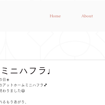
Home
About
春のミニハフラ♩
日☀️
のアットホームミニハフラ💕
終わりました😃
れるもりあがり、