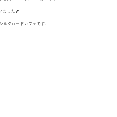
ました💕
日シルクロードカフェです♩