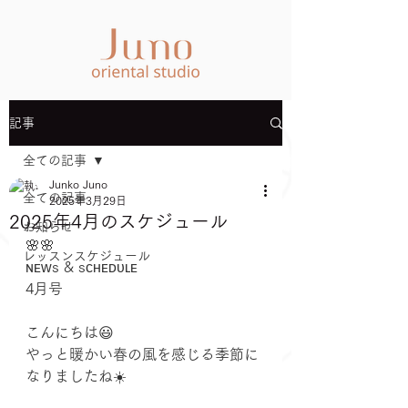
記事
全ての記事
Junko Juno
全ての記事
2025年3月29日
2025年4月のスケジュール
お知らせ
🌸🌸
レッスンスケジュール
ɴᴇᴡs & sᴄʜᴇᴅᴜʟᴇ
4月号
こんにちは😃
やっと暖かい春の風を感じる季節に
なりましたね☀️