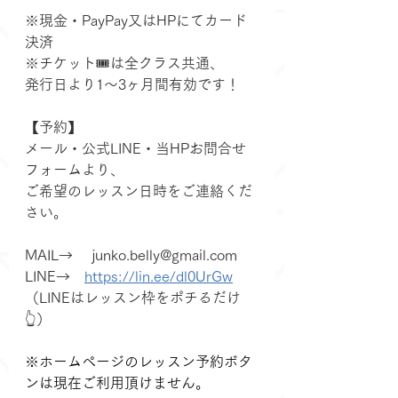
※現金・PayPay又はHPにてカード
決済
※チケット🎟️は全クラス共通、
発行日より1〜3ヶ月間有効です！
【予約】
メール・公式LINE・当HPお問合せ
フォームより、
ご希望のレッスン日時をご連絡くだ
さい。
MAIL→　 
junko.belly@gmail.com
LINE→　
https://lin.ee/dl0UrGw
（LINEはレッスン枠をポチるだけ
👆）
※ホームページのレッスン予約ボタ
ンは現在ご利用頂けません。