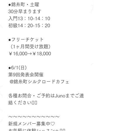
●錦糸町・土曜
30分早まります
入門13：10-14：10
初級14：20-15：20
●フリーチケット
（1ヶ月間受け放題）
￥16,000→￥18,000
●6/1(日)
第9回発表会開催
 @錦糸町シルクロードカフェ
各種お問合・ご予約はJunoまでご連
絡ください💁‍♀️
～～～～～～～～～～～
新規メンバー募集中♡
お気軽に体験レッスンへ💁‍♀️