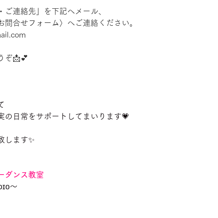
・ご連絡先」を下記へメール、
お問合せフォーム〉へご連絡ください。
mail.com　
ぞ📩💕
は、
て
実の日常をサポートしてまいります💗
致します✨
ーダンス教室
ᴜᴅɪᴏ〜