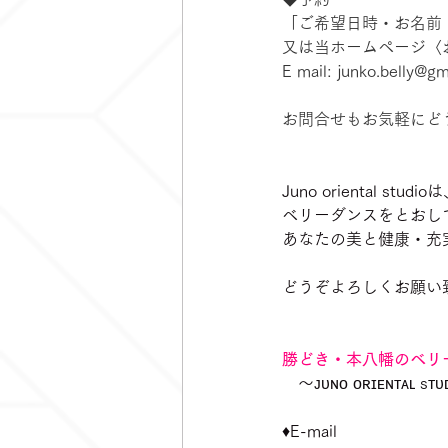
「ご希望日時・お名前
又は当ホームページ〈
E mail: junko.belly@g
お問合せもお気軽にどう
Juno oriental studio
ベリーダンスをとおし
あなたの美と健康・充
どうぞよろしくお願い
勝どき・本八幡のベリ
　〜ᴊᴜɴᴏ ᴏʀɪᴇɴᴛᴀʟ sᴛ
♦️E-mail