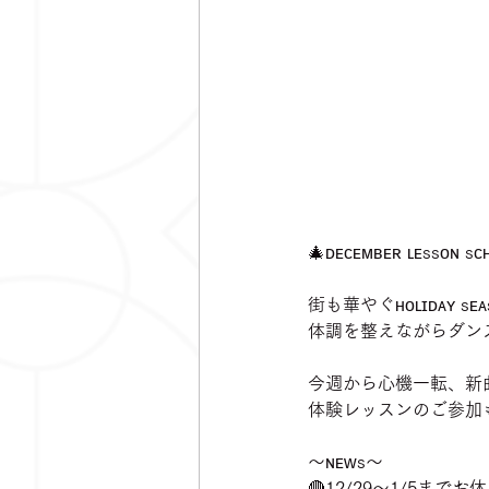
🎄ᴅᴇᴄᴇᴍʙᴇʀ ʟᴇssᴏɴ sᴄ
街も華やぐʜᴏʟɪᴅᴀʏ sᴇᴀ
体調を整えながらダンス
今週から心機一転、新
体験レッスンのご参加
〜ɴᴇᴡs〜
🔴12/29〜1/5まで