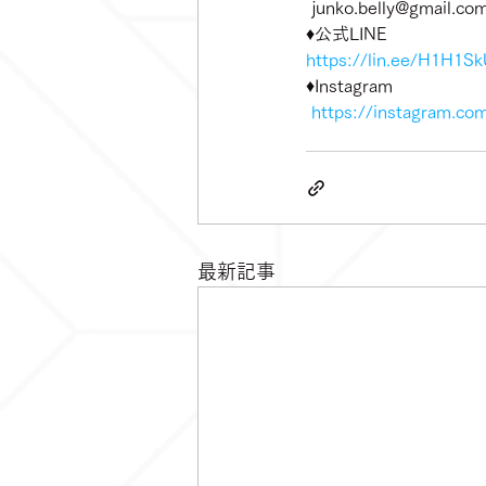
 junko.belly@gmail.co
♦️公式LINE
https://lin.ee/H1H1S
♦️Instagram
https://instagram.com
最新記事