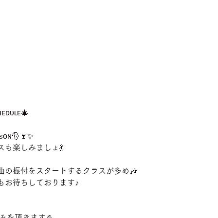
ʜᴇᴅᴜʟᴇ🎄
sᴏɴ🎅🍷✨
も楽しみましょ💃
曲の振付をスタートするクラスが多め🎶
もお待ちしております♪
お休みを頂きます🎍