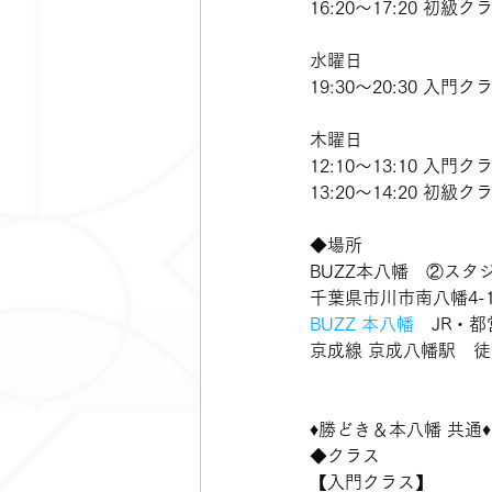
16:20〜17:20 初級ク
水曜日
19:30〜20:30 入門ク
木曜日
12:10〜13:10 入門ク
13:20〜14:20 初級ク
◆場所
BUZZ本八幡　②スタ
千葉県市川市南八幡4-1
BUZZ 本八幡
　JR・都
京成線 京成八幡駅　徒
♦️勝どき＆本八幡 共通♦️
◆クラス
【入門クラス】