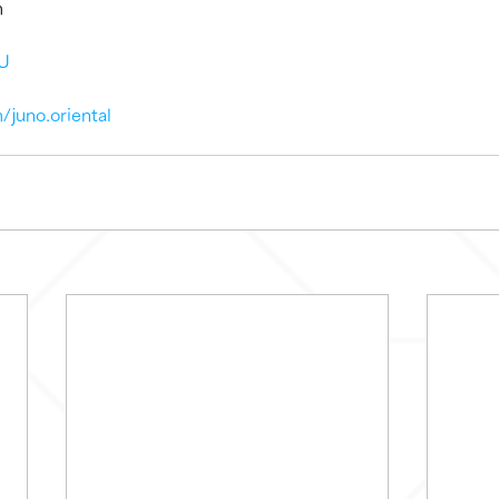
m 
kU
/juno.oriental